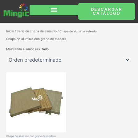
Ir
al
DESCARGAR
contenido
CATÁLOGO
Quiénes somos
Póngase en contacto con nosotros
Inicio
Serie de chapa de aluminio
/
/ Chapa de aluminio veteado
Chapa de aluminio con grano de madera
Mostrando el único resultado
Chapa de aluminio con grano de madera