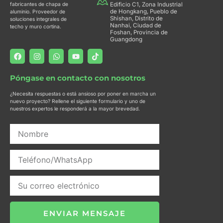
fabricantes de chapa de
Edificio C1, Zona Industrial
de Hongkang, Pueblo de
aluminio. Proveedor de
Shishan, Distrito de
soluciones integrales de
Nanhai, Ciudad de
techo y muro cortina.
Foshan, Provincia de
Guangdong
F
I
W
Y
T
a
n
h
o
i
c
s
a
u
k
e
t
t
t
t
Póngase en contacto con nosotros
b
a
s
u
o
o
g
a
b
k
¿Necesita respuestas o está ansioso por poner en marcha un
o
r
p
e
nuevo proyecto? Rellene el siguiente formulario y uno de
k
a
p
nuestros expertos le responderá a la mayor brevedad.
m
ENVIAR MENSAJE