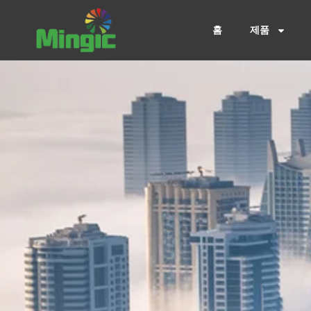
콘
텐
홈
제품
츠
로
건
너
뛰
기