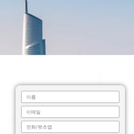
이
름
이
메
일
전
화/