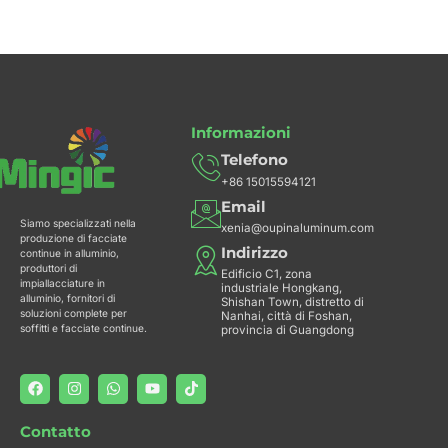
b
a
s
u
o
o
g
a
b
k
o
r
p
e
k
a
p
m
Informazioni
Telefono
+86 15015594121
Email
Siamo specializzati nella
xenia@oupinaluminum.com
produzione di facciate
Indirizzo
continue in alluminio,
produttori di
Edificio C1, zona
impiallacciature in
industriale Hongkang,
alluminio, fornitori di
Shishan Town, distretto di
soluzioni complete per
Nanhai, città di Foshan,
soffitti e facciate continue.
provincia di Guangdong
F
I
W
Y
T
a
n
h
o
i
c
s
a
u
k
e
t
t
t
t
Contatto
b
a
s
u
o