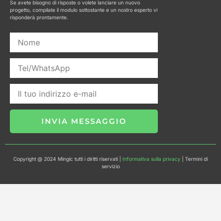
o
g
a
b
k
Se avete bisogno di risposte o volete lanciare un nuovo
o
r
p
e
progetto, compilate il modulo sottostante e un nostro esperto vi
k
a
p
risponderà prontamente.
m
INVIA MESSAGGIO
Copyright @ 2024 Mingic tutti i diritti riservati |
Informativa sulla privacy
| Termini di
servizio