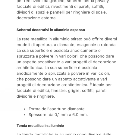
per recinzioni da giardino, schermi per la privacy,
facciate di edifici, rivestimenti di pareti, soffitti,
divisori di spazi e pannelli per ringhiere di scale.
decorazione esterna.
Schermi decorativi in alluminio espanso
La rete metallica in alluminio stirato può offrire diversi
modelli di apertura, a diamante, esagonale o rotonda.
La sua superficie è ossidata anodicamente o
spruzzata a polvere in vari colori, che possono dare
un aspetto accattivante a vari progetti di decorazione
architettonica. La sua superficie è ossidata
anodicamente o spruzzata a polvere in vari colori,
che possono dare un aspetto accattivante a vari
progetti di decorazione architettonica. È ideale per
facciate di edifici, finestre, griglie, soffitti, pareti
divisorie e ringhiere.
Forma dell'apertura: diamante
Spessore: da 0,1 mm a 6,0 mm.
Tenda metallica in alluminio
Le tende metalliche in alluminio sono diverse dalle