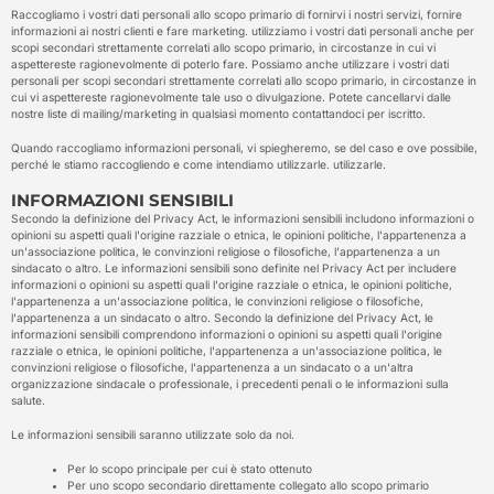
Raccogliamo i vostri dati personali allo scopo primario di fornirvi i nostri servizi, fornire
informazioni ai nostri clienti e fare marketing. utilizziamo i vostri dati personali anche per
scopi secondari strettamente correlati allo scopo primario, in circostanze in cui vi
aspettereste ragionevolmente di poterlo fare. Possiamo anche utilizzare i vostri dati
personali per scopi secondari strettamente correlati allo scopo primario, in circostanze in
cui vi aspettereste ragionevolmente tale uso o divulgazione. Potete cancellarvi dalle
nostre liste di mailing/marketing in qualsiasi momento contattandoci per iscritto.
Quando raccogliamo informazioni personali, vi spiegheremo, se del caso e ove possibile,
perché le stiamo raccogliendo e come intendiamo utilizzarle. utilizzarle.
INFORMAZIONI SENSIBILI
Secondo la definizione del Privacy Act, le informazioni sensibili includono informazioni o
opinioni su aspetti quali l'origine razziale o etnica, le opinioni politiche, l'appartenenza a
un'associazione politica, le convinzioni religiose o filosofiche, l'appartenenza a un
sindacato o altro. Le informazioni sensibili sono definite nel Privacy Act per includere
informazioni o opinioni su aspetti quali l'origine razziale o etnica, le opinioni politiche,
l'appartenenza a un'associazione politica, le convinzioni religiose o filosofiche,
l'appartenenza a un sindacato o altro. Secondo la definizione del Privacy Act, le
informazioni sensibili comprendono informazioni o opinioni su aspetti quali l'origine
razziale o etnica, le opinioni politiche, l'appartenenza a un'associazione politica, le
convinzioni religiose o filosofiche, l'appartenenza a un sindacato o a un'altra
organizzazione sindacale o professionale, i precedenti penali o le informazioni sulla
salute.
Le informazioni sensibili saranno utilizzate solo da noi.
Per lo scopo principale per cui è stato ottenuto
Per uno scopo secondario direttamente collegato allo scopo primario