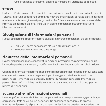
Con il consenso dell'utente; oppure se richiesto o autorizzato dalla legge.
TERZI
Laddove ciò sia ragionevole e possibile, raccoglieremo i vostri dati personali solo da voi.
Tuttavia, in alcune circostanze potremmo ricevere informazioni da terze parti. In tal caso,
adotteremo misure ragionevoli per garantire che l'utente sia messo a conoscenza delle
informazioni forniteci da terzi. Tuttavia, in alcune circostanze potremmo ricevere
informazioni da terzi.
Divulgazione di informazioni personali
I vostri dati personali possono essere divulgati in diverse circostanze, tra cui le seguenti.
Terzi, se l'utente acconsente all'uso o alla divulgazione; e
Se richiesto o autorizzato dalla legge.
sicurezza delle informazioni personali
I vostri dati personali sono conservati in modo da proteggerli ragionevolmente da usi
impropri e perdite e da accessi, modifiche o divulgazioni non autorizzati. divulgazione.
Quando le informazioni personali non sono più necessarie per lo scopo per cui sono state
ottenute, adotteremo misure ragionevoli per distruggere o de-identificare in modo
permanente le informazioni personali. Tuttavia, la maggior parte delle Informazioni
personali è o sarà archiviata nei file dei clienti che saranno conservati da noi per un
minimo di 7 anni. anni.
accesso alle informazioni personali
L'utente può accedere alle Informazioni personali in nostro possesso e aggiornarle e/o
correggerle, fatte salve alcune eccezioni. Se si desidera accedere alle proprie
Informazioni personali, si prega di contattarci per iscritto. Se desiderate accedere alle