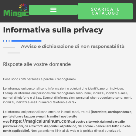
Vai
al
SCARICA IL
contenuto
CATALOGO
Informativa sulla privacy
Avviso e dichiarazione di non responsabilità
Risposte alle vostre domande
Cosa sono i dati personali e perché li raccogliamo?
Le informazioni personali sono informazioni o opinioni che identificano un individuo.
Esempi di informazioni personali che raccogliamo sono: nomi, indirizzi, indirizzi e-mail,
numeri di telefono e di fax. Esempi di informazioni personali che raccogliamo sono: nomi,
indirizzi, indirizzi e-mail, numeri di telefono e di fax.
Le informazioni personali sono ottenute in molti modi, tra cui
[interviste, corrispondenza,
per telefono e fax, per e-mail, tramite il nostro sito
https://magicaluminum.com
web
dal vostro sito web, dai media e dalle
pubblicazioni, da altre fonti disponibili al pubblico, dai cookie - cancellare tutto ciò che
non è applicabile].
Non garantiamo i link ai siti web o la politica di terzi autorizzati.