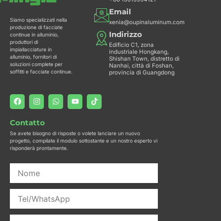
Email
Siamo specializzati nella
xenia@oupinaluminum.com
produzione di facciate
Indirizzo
continue in alluminio,
produttori di
Edificio C1, zona
impiallacciature in
industriale Hongkang,
alluminio, fornitori di
Shishan Town, distretto di
soluzioni complete per
Nanhai, città di Foshan,
soffitti e facciate continue.
provincia di Guangdong
F
I
W
Y
T
a
n
h
o
i
c
s
a
u
k
e
t
t
t
t
Contatto
b
a
s
u
o
o
g
a
b
k
Se avete bisogno di risposte o volete lanciare un nuovo
o
r
p
e
progetto, compilate il modulo sottostante e un nostro esperto vi
k
a
p
risponderà prontamente.
m