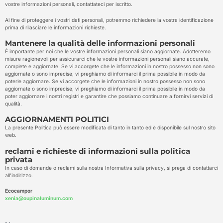
vostre informazioni personali, contattateci per iscritto.
Al fine di proteggere i vostri dati personali, potremmo richiedere la vostra identificazione
prima di rilasciare le informazioni richieste.
Mantenere la qualità delle informazioni personali
È importante per noi che le vostre informazioni personali siano aggiornate. Adotteremo
misure ragionevoli per assicurarci che le vostre informazioni personali siano accurate,
complete e aggiornate. Se vi accorgete che le informazioni in nostro possesso non sono
aggiornate o sono imprecise, vi preghiamo di informarci il prima possibile in modo da
poterle aggiornare. Se vi accorgete che le informazioni in nostro possesso non sono
aggiornate o sono imprecise, vi preghiamo di informarci il prima possibile in modo da
poter aggiornare i nostri registri e garantire che possiamo continuare a fornirvi servizi di
qualità.
AGGIORNAMENTI POLITICI
La presente Politica può essere modificata di tanto in tanto ed è disponibile sul nostro sito
web.
reclami e richieste di informazioni sulla politica
privata
In caso di domande o reclami sulla nostra Informativa sulla privacy, si prega di contattarci
all'indirizzo.
Ecocampor
xenia@oupinaluminum.com