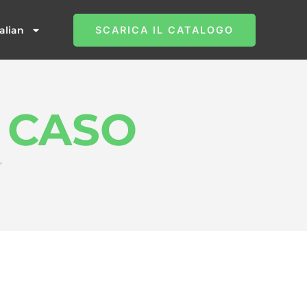
talian
SCARICA IL CATALOGO
C
CASO
e, ecc.