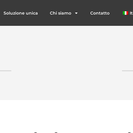
Soluzione unica
Chi siamo
Contatto
I
ETTO MINGI
Servizi di soluzione completa per l'alluminio
imento in alluminio di pareti/soffitti/schermi/recinzioni/scal