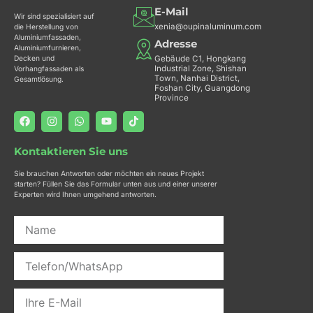
E-Mail
Wir sind spezialisiert auf
xenia@oupinaluminum.com
die Herstellung von
Aluminiumfassaden,
Adresse
Aluminiumfurnieren,
Decken und
Gebäude C1, Hongkang
Industrial Zone, Shishan
Vorhangfassaden als
Town, Nanhai District,
Gesamtlösung.
Foshan City, Guangdong
Province
F
I
W
Y
T
a
n
h
o
i
c
s
a
u
k
e
t
t
t
t
Kontaktieren Sie uns
b
a
s
u
o
o
g
a
b
k
Sie brauchen Antworten oder möchten ein neues Projekt
o
r
p
e
starten? Füllen Sie das Formular unten aus und einer unserer
k
a
p
Experten wird Ihnen umgehend antworten.
m