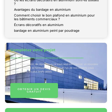
Où les écrans décoratifs en aluminium sont-ils utilisés
?
Avantages du bardage en aluminium
Comment choisir le bon plafond en aluminium pour
les bâtiments commerciaux ?
Écrans décoratifs en aluminium
bardage en aluminium peint par poudrage
Complétez votre projet
Si vous avez besoin de réponses ou si vous souhaitez lancer un nouveau
projet, remplissez le formulaire ci-dessous et l'un de nos experts vous
répondra dans les plus brefs délais.
OBTENIR UN DEVIS
GRATUIT