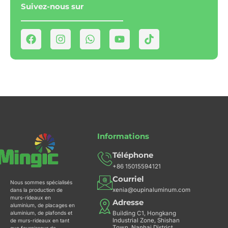
Suivez-nous sur
F
I
W
Y
T
a
n
h
o
i
c
s
a
u
k
e
t
t
t
t
b
a
s
u
o
o
g
a
b
k
o
r
p
e
k
a
p
m
Informations
Téléphone
+86 15015594121
Courriel
Nous sommes spécialisés
xenia@oupinaluminum.com
dans la production de
murs-rideaux en
Adresse
aluminium, de placages en
aluminium, de plafonds et
Building C1, Hongkang
Industrial Zone, Shishan
de murs-rideaux en tant
Town, Nanhai District,
que fournisseur de