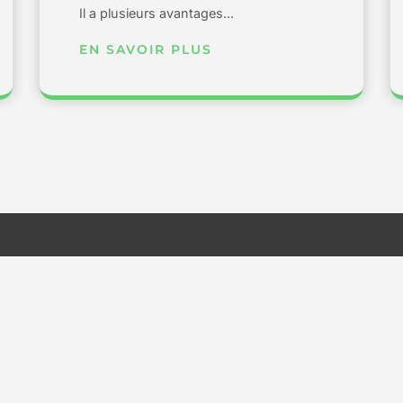
Il a plusieurs avantages...
EN SAVOIR PLUS
Informations
Téléphone
+86 15015594121