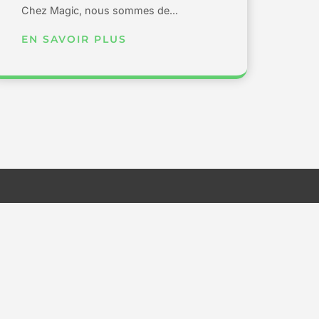
Chez Magic, nous sommes de...
EN SAVOIR PLUS
Nous contacter
Si vous avez besoin de réponses ou si vous souhaitez lancer
un nouveau projet, remplissez le formulaire ci-dessous et l'un
de nos experts vous répondra dans les plus brefs délais.